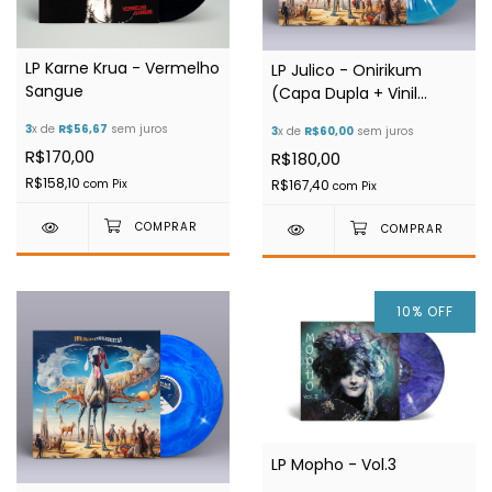
LP Karne Krua - Vermelho
LP Julico - Onirikum
Sangue
(Capa Dupla + Vinil
Splatter + Poster)
3
x de
R$56,67
sem juros
3
x de
R$60,00
sem juros
R$170,00
R$180,00
R$158,10
com
Pix
R$167,40
com
Pix
10
%
OFF
LP Mopho - Vol.3