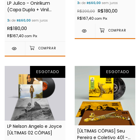
LP Julico - Onirikum
3
x de
R$60,00
sem juros
(Capa Dupla + Vinil
R$180,00
R$200,00
Marble+ Poster)
R$167,40
com
Pix
3
x de
R$60,00
sem juros
R$180,00
R$167,40
com
Pix
ESGOTADO
ESGOTADO
LP Nelson Angelo e Joyce
[ÚLTIMAS CÓPIAS] Seu
[ÚLTIMAS 02 CÓPIAS]
Pereira e Coletivo 401 -