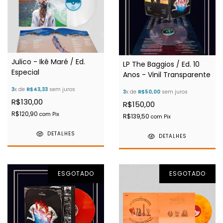
Julico - Ikê Maré / Ed.
LP The Baggios / Ed. 10
Especial
Anos - Vinil Transparente
3
x de
R$43,33
sem juros
3
x de
R$50,00
sem juros
R$130,00
R$150,00
R$120,90
com
Pix
R$139,50
com
Pix
DETALHES
DETALHES
ESGOTADO
ESGOTADO