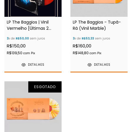
LP The Baggios | Vinil
LP The Baggios - Tupã-
Vermelho [Últimas 2
Rá (Vinil Marble)
cópias]
3
x de
R$50,00
sem juros
3
x de
R$53,33
sem juros
R$150,00
R$160,00
R$139,50
R$148,80
com
Pix
com
Pix
DETALHES
DETALHES
ESGOTADO