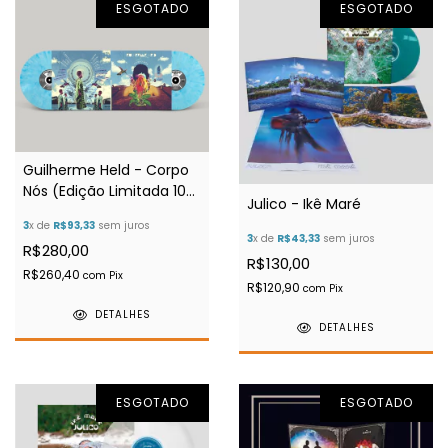
ESGOTADO
ESGOTADO
Guilherme Held - Corpo
Nós (Edição Limitada 10
Julico - Ikê Maré
cópias)
3
x de
R$93,33
sem juros
3
x de
R$43,33
sem juros
R$280,00
R$130,00
R$260,40
com
Pix
R$120,90
com
Pix
DETALHES
DETALHES
ESGOTADO
ESGOTADO