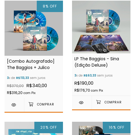
8
%
OFF
LP The Baggios - Sina
[Combo Autografado]
(Edição Deluxe)
The Baggios + Julico
3
x de
R$63,33
sem juros
3
x de
R$113,33
sem juros
R$190,00
R$340,00
R$370,00
R$176,70
com
Pix
R$316,20
com
Pix
20
%
OFF
16
%
OFF