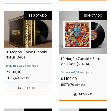
ESGOTADO
ESGOTADO
LP Mopho - Sine Diabolo
Nullus Deus
LP Nação Zumbi - Fome
de Tudo (VENDA
3
x de
R$60,00
sem juros
EXCLUSIVA)
R$180,00
3
x de
R$63,33
sem juros
R$167,40
R$190,00
com
Pix
R$176,70
com
Pix
DETALHES
DETALHES