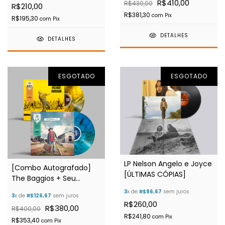
R$410,00
R$430,00
R$210,00
R$381,30
com
Pix
R$195,30
com
Pix
DETALHES
DETALHES
ESGOTADO
ESGOTADO
LP Nelson Angelo e Joyce
[Combo Autografado]
[ÚLTIMAS CÓPIAS]
The Baggios + Seu
Pereira (Ed. Limitada)
3
x de
R$86,67
sem juros
3
x de
R$126,67
sem juros
R$260,00
R$380,00
R$400,00
R$241,80
com
Pix
R$353,40
com
Pix