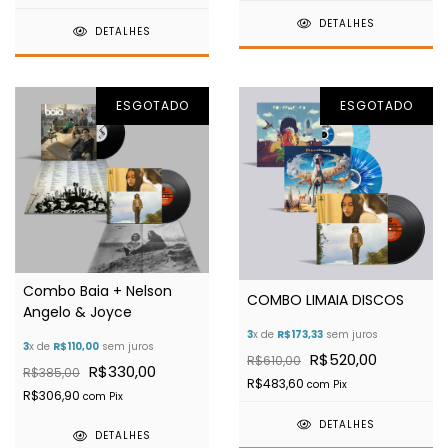
DETALHES
DETALHES
ESGOTADO
ESGOTADO
Combo Baia + Nelson
COMBO LIMAIA DISCOS
Angelo & Joyce
3
x de
R$173,33
sem juros
3
x de
R$110,00
sem juros
R$520,00
R$610,00
R$330,00
R$385,00
R$483,60
com
Pix
R$306,90
com
Pix
DETALHES
DETALHES