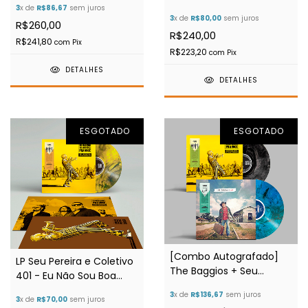
Eu Não Sou Boa
3
x de
R$86,67
sem juros
3
x de
R$80,00
sem juros
Influência ... ( Edição
R$260,00
R$240,00
Limitada 100 Cópias)
R$241,80
com
Pix
R$223,20
com
Pix
DETALHES
DETALHES
ESGOTADO
ESGOTADO
[Combo Autografado]
LP Seu Pereira e Coletivo
The Baggios + Seu
401 - Eu Não Sou Boa
Pereira (Ed. Limitada)
Influência Pra Você ( Vinil
3
x de
R$136,67
sem juros
3
x de
R$70,00
sem juros
Amarelo )