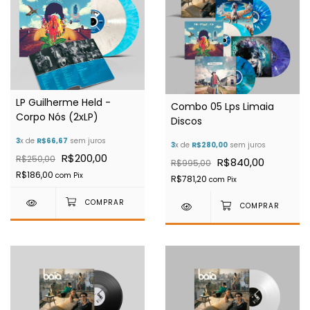
LP Guilherme Held -
Combo 05 Lps Limaia
Corpo Nós (2xLP)
Discos
3
x de
R$66,67
sem juros
3
x de
R$280,00
sem juros
R$200,00
R$250,00
R$840,00
R$995,00
R$186,00
com
Pix
R$781,20
com
Pix