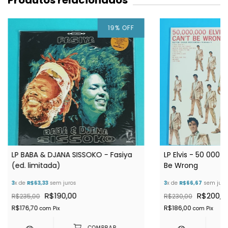
Produtos relacionados
19
%
OFF
LP BABA & DJANA SISSOKO - Fasiya
LP Elvis - 50 000 
(ed. limitada)
Be Wrong
3
x de
R$63,33
sem juros
3
x de
R$66,67
sem juro
R$190,00
R$200,0
R$235,00
R$230,00
R$176,70
R$186,00
com
Pix
com
Pix