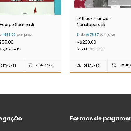
LP Black Francis -
 George Sauma Jr
Nonstoperotik
de
R$85,00
sem juros
3
x de
R$76,67
sem juros
255,00
R$230,00
37,15
R$213,90
com
Pix
com
Pix
DETALHES
DETALHES
egação
Formas de pagame