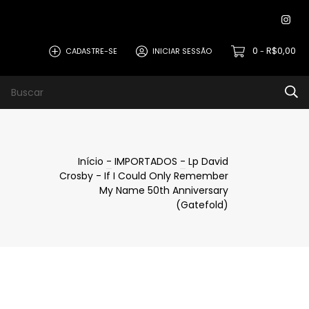
0
R$0,00
CADASTRE-SE
INICIAR SESSÃO
-
Início
-
IMPORTADOS
-
Lp David
Crosby - If I Could Only Remember
My Name 50th Anniversary
(Gatefold)