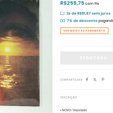
R$255,75
com
Pix
3
x de
R$91,67
sem juros
7% de desconto
pagando
VER MEIOS DE PAGAMENTO
COMPARTILHAR
DESCRIÇÃO
• NOVO / Importado