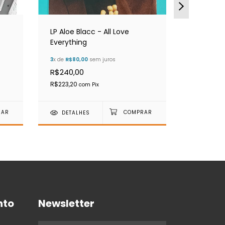
LP Aloe Blacc - All Love
LP Elvis 
Everything
Name If 
3
x de
R$80,00
sem juros
3
x de
R$90,
R$240,00
R$320,00
R$223,20
R$251,10
com
Pix
c
DETALHES
DETAL
nto
Newsletter