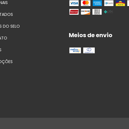
NAIS
TADOS
S DO SELO
Meios de envio
ATO
S
OÇÕES