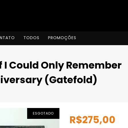
NTATO
TODOS
PROMOÇÕES
If I Could Only Remember
versary (Gatefold)
ESGOTADO
R$275,00