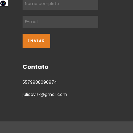
Contato
5579988090974
julicovisk@gmail.com