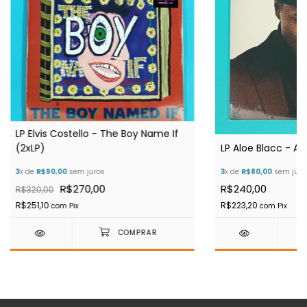
LP Elvis Costello - The Boy Name If
(2xLP)
LP Aloe Blacc - Al
3
x de
R$90,00
sem juros
3
x de
R$80,00
sem juro
R$270,00
R$240,00
R$320,00
R$251,10
R$223,20
com
Pix
com
Pix