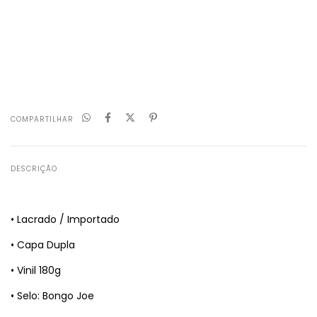
CALCULAR
Não sei meu CEP
COMPARTILHAR
DESCRIÇÃO
• Lacrado / Importado
• Capa Dupla
• Vinil 180g
• Selo: Bongo Joe