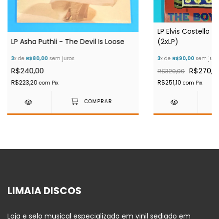
LP Elvis Costello 
LP Asha Puthli - The Devil Is Loose
(2xLP)
3
x de
R$80,00
sem juros
3
x de
R$90,00
sem juro
R$240,00
R$270,0
R$320,00
R$223,20
R$251,10
com
Pix
com
Pix
LIMAIA DISCOS
Loja e selo musical especializado em vinil sediado em