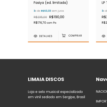
Fasiya (ed. limitada)
LP
3
x de
R$63,33
sem juros
3
x 
R$190,00
R$
R$235,00
R$176,70
R$2
com
Pix
DETALHES
LIMAIA DISCOS
Nav
NACIO
Loja e selo musical especializado
em vinil sediado em Sergipe, Brasil
IMPOR