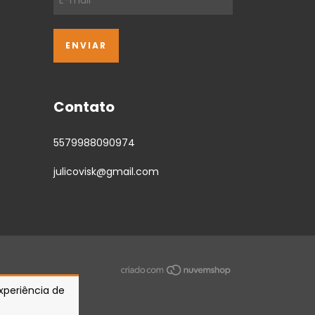
Contato
5579988090974
julicovisk@gmail.com
experiência de