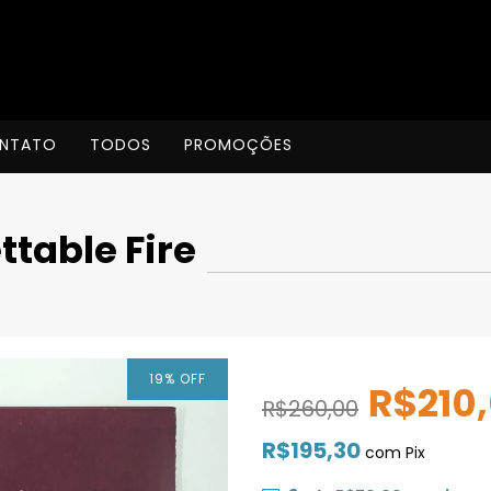
NTATO
TODOS
PROMOÇÕES
ttable Fire
19
%
OFF
R$210
R$260,00
R$195,30
com
Pix