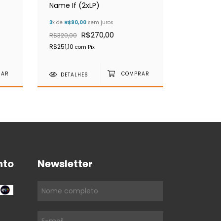
Name If (2xLP)
Ejderi (G
3
x de
R$90,00
sem juros
3
x de
R$76,
R$270,00
R$230,0
R$320,00
R$251,10
R$213,90
com
Pix
c
DETALHES
DETAL
nto
Newsletter