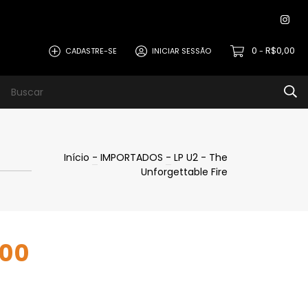
0
R$0,00
CADASTRE-SE
INICIAR SESSÃO
-
Início
-
IMPORTADOS
-
LP U2 - The
Unforgettable Fire
,00