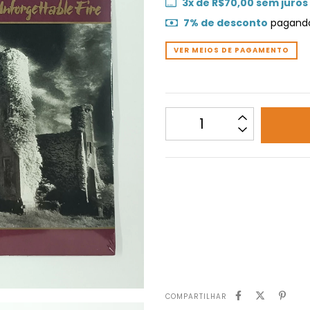
3
x de
R$70,00
sem juros
7% de desconto
pagando
VER MEIOS DE PAGAMENTO
Não sei meu CEP
COMPARTILHAR