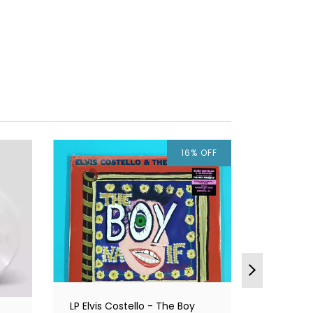
16
%
OFF
LP Elvis Costello - The Boy
LP Gaye 