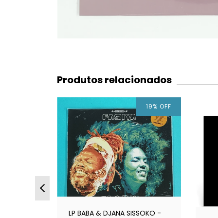
Produtos relacionados
19
%
OFF
 - Tell
LP BABA & DJANA SISSOKO -