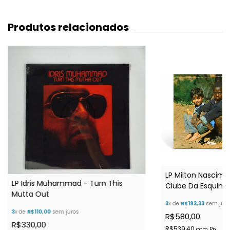
Produtos relacionados
LP Milton Nascime
LP Idris Muhammad - Turn This
Clube Da Esquina 
Mutta Out
3
x de
R$193,33
sem juro
3
x de
R$110,00
sem juros
R$580,00
R$330,00
R$539,40
com
Pix