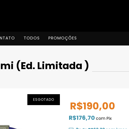
NTATO
TODOS
PROMOÇÕES
i (Ed. Limitada )
ESGOTADO
R$190,00
R$176,70
com
Pix