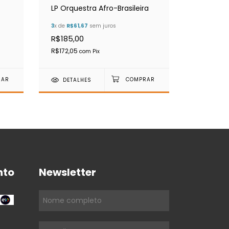
LP Orquestra Afro-Brasileira
Mata
3
x de
R$61,67
sem juros
3
x de
R$66,
R$185,00
R$200,0
R$172,05
R$186,00
com
Pix
DETALHES
DETAL
nto
Newsletter