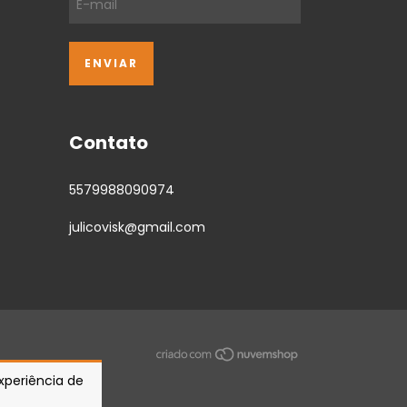
Contato
5579988090974
julicovisk@gmail.com
experiência de