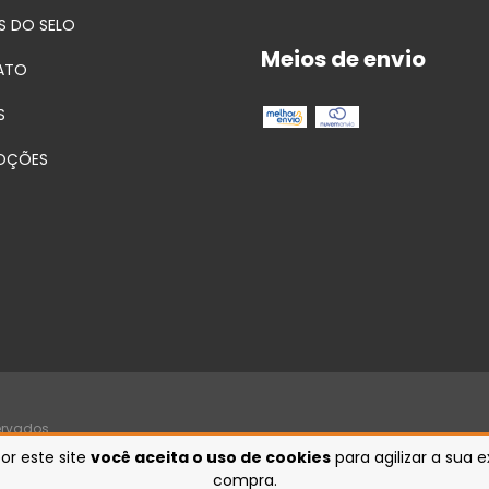
S DO SELO
Meios de envio
ATO
S
OÇÕES
ervados.
or este site
você aceita o uso de cookies
para agilizar a sua 
compra.