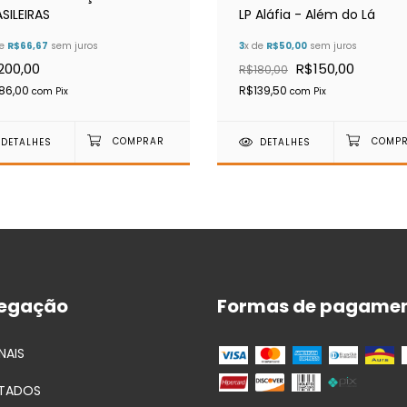
SILEIRAS
LP Aláfia - Além do Lá
de
R$66,67
sem juros
3
x de
R$50,00
sem juros
200,00
R$150,00
R$180,00
86,00
R$139,50
com
Pix
com
Pix
DETALHES
DETALHES
egação
Formas de pagame
NAIS
TADOS