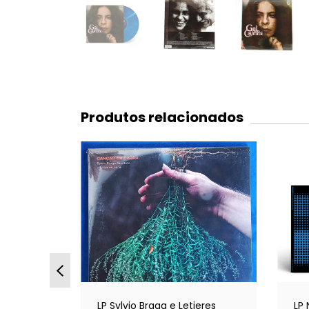
Produtos relacionados
Caros
LP Sylvio Braga e Letieres
LP