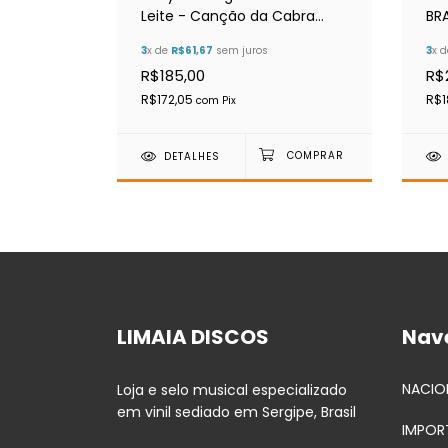
Leite - Canção da Cabra
BRA
(Gatefold)
3
x de
R$61,67
sem juros
3
x 
R$185,00
R$
R$172,05
R$1
com
Pix
DETALHES
LIMAIA DISCOS
Nav
NACIO
Loja e selo musical especializado
em vinil sediado em Sergipe, Brasil
IMPOR