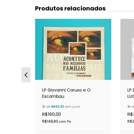
Produtos relacionados
 - E OS
LP Giovanni Caruso e O
LP
S
Escambau
LU
3
x de
R$53,33
sem juros
3
x 
R$160,00
R$
R$148,80
R$
com
Pix