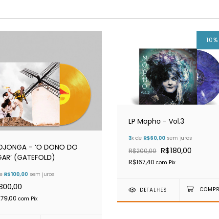
10
LP Mopho - Vol.3
3
x de
R$60,00
sem juros
 DJONGA – ‘O DONO DO
R$180,00
R$200,00
GAR’ (GATEFOLD)
R$167,40
com
Pix
de
R$100,00
sem juros
300,00
DETALHES
279,00
com
Pix