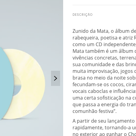
DESCRIÇÃO
Zunido da Mata, o álbum de
rabequeira, poetisa e atriz
como um CD independente, 
Mata também é um álbum de
vivências concretas, terren
sua comunidade e das brinca
muita improvisação, jogos
brasa no meio da noite so
fecundam-se os cocos, ciran
vocais caboclas e influênc
uma certa sofisticação na 
que passa a energia do tran
comunhão festiva”.
A partir de seu lançamento 
rapidamente, tornando-a um
no exterior ao ganhar o Ch