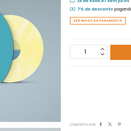
3
x de
R$66,67
sem juros
7% de desconto
pagando
VER MEIOS DE PAGAMENTO
Não sei meu CEP
COMPARTILHAR