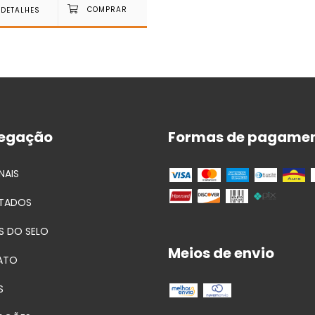
DETALHES
egação
Formas de pagame
NAIS
TADOS
S DO SELO
Meios de envio
ATO
S