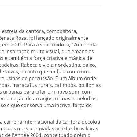
 estreia da cantora, compositora,
 Renata Rosa, foi lançado originalmente
em 2002. Para a sua criadora, “Zunido da
 inspiração muito visual, que emana as
as e também a força criativa e mágica de
deiras. Rabeca e viola nordestina, baixo,
 de vozes, o canto que ondula como uma
bre usinas de percussão. É um álbum onde
das, maracatus rurais, catimbós, polifonias
ias urbanas para criar um novo som, com
combinação de arranjos, ritmos e melodias,
se e que conserva uma incrível força de
a carreira internacional da cantora decolou
a das mais premiadas artistas brasileiras
oc de l'Année 2004, conceituado prêmio