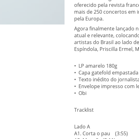
oferecido pela revista fra
mais de 250 concertos em im
pela Europa.
Agora finalmente lançado n
atual e relevante, colocan
artistas do Brasil ao lado
Espíndola, Priscilla Ermel, 
•⁠ ⁠LP amarelo 180g
•⁠ ⁠Capa gatefold empastada
•⁠ ⁠Texto inédito do jornalis
•⁠ ⁠Envelope impresso com l
•⁠ ⁠Obi
Tracklist
Lado A
A1. Corta o pau (3:55)