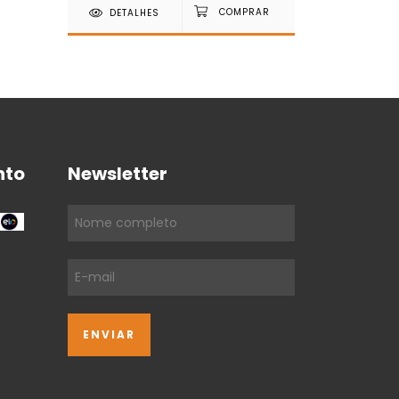
DETALHES
DETAL
nto
Newsletter