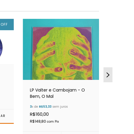
%
OFF
LP Valter e Cambojam - O
LP Garo
Bem, O Mal
Jobim, B
Leão e o
3
x de
R$53,33
sem juros
3
x de
R$56,
R$160,00
R$170,00
R$148,80
R$158,10
com
Pix
c