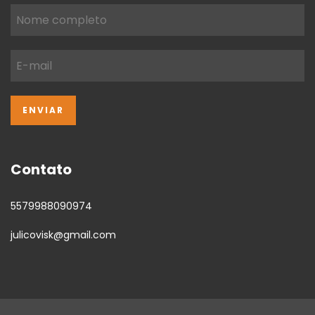
Contato
5579988090974
julicovisk@gmail.com