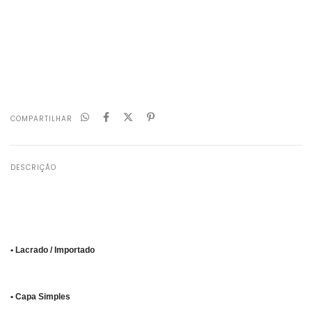
CALCULAR
Não sei meu CEP
COMPARTILHAR
DESCRIÇÃO
• Lacrado / Importado
• Capa Simples