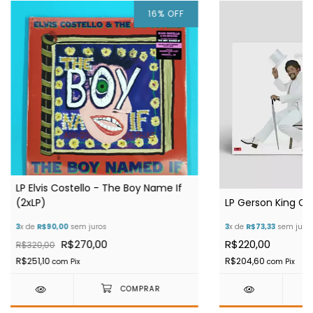
16
%
OFF
LP Elvis Costello - The Boy Name If
(2xLP)
LP Gerson King Co
3
x de
R$90,00
sem juros
3
x de
R$73,33
sem juro
R$270,00
R$220,00
R$320,00
R$251,10
R$204,60
com
Pix
com
Pix