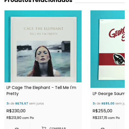
Produtos relacionados
LP Cage The Elephant - Tell Me I'm
Pretty
LP George Sauma 
3
x de
R$76,67
sem juros
3
x de
R$85,00
sem juro
R$230,00
R$255,00
R$213,90
R$237,15
com
Pix
com
Pix