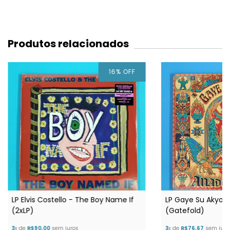
Produtos relacionados
16
%
OFF
LP Elvis Costello - The Boy Name If
LP Gaye Su Akyol -
(2xLP)
(Gatefold)
3
x de
R$90,00
sem juros
3
x de
R$76,67
sem juro